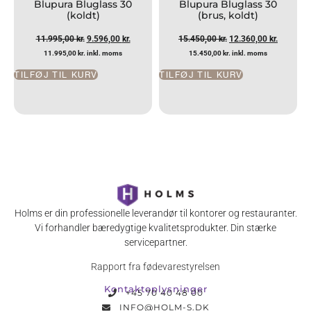
Blupura Bluglass 30
Blupura Bluglass 30
(koldt)
(brus, koldt)
11.995,00
kr.
9.596,00
kr.
15.450,00
kr.
12.360,00
kr.
11.995,00
kr.
inkl. moms
15.450,00
kr.
inkl. moms
TILFØJ TIL KURV
TILFØJ TIL KURV
Holms er din professionelle leverandør til kontorer og restauranter.
Vi forhandler bæredygtige kvalitetsprodukter. Din stærke
servicepartner.
Rapport fra fødevarestyrelsen
Kontaktoplysninger
+45 70 40 48 00
INFO@HOLM-S.DK