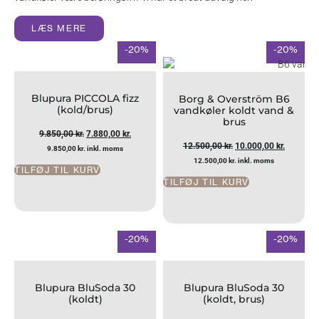
LÆS MERE
-20%
-20%
Blupura PICCOLA fizz
Borg & Overström B6
(kold/brus)
vandkøler koldt vand &
brus
9.850,00
kr.
7.880,00
kr.
12.500,00
kr.
10.000,00
kr.
9.850,00
kr.
inkl. moms
12.500,00
kr.
inkl. moms
TILFØJ TIL KURV
TILFØJ TIL KURV
-20%
-20%
Blupura BluSoda 30
Blupura BluSoda 30
(koldt)
(koldt, brus)