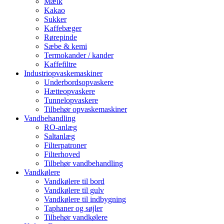
Mælk
Kakao
Sukker
Kaffebæger
Rørepinde
Sæbe & kemi
Termokander / kander
Kaffefiltre
Industriopvaskemaskiner
Underbordsopvaskere
Hætteopvaskere
Tunnelopvaskere
Tilbehør opvaskemaskiner
Vandbehandling
RO-anlæg
Saltanlæg
Filterpatroner
Filterhoved
Tilbehør vandbehandling
Vandkølere
Vandkølere til bord
Vandkølere til gulv
Vandkølere til indbygning
Taphaner og søjler
Tilbehør vandkølere