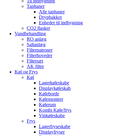
Til indbygning
Taphaner
Alle taphaner
Drypbakker
Enheder til indbygning
CO2 flasker
Vandbehandling
RO anlæg
Saltanlæg
Filterpatroner
Filterhoveder
Filtersæt
AK filtre
Køl og Frys
Køl
Lagerkøleskabe
Displaykøleskab
Køleborde
Kølemontrer
Kølerum
Kombi Køle/frys
Vinkøleskabe
Frys
Lagerfryseskabe
Displayfryser