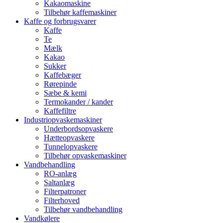
Kakaomaskine
Tilbehør kaffemaskiner
Kaffe og forbrugsvarer
Kaffe
Te
Mælk
Kakao
Sukker
Kaffebæger
Rørepinde
Sæbe & kemi
Termokander / kander
Kaffefiltre
Industriopvaskemaskiner
Underbordsopvaskere
Hætteopvaskere
Tunnelopvaskere
Tilbehør opvaskemaskiner
Vandbehandling
RO-anlæg
Saltanlæg
Filterpatroner
Filterhoved
Tilbehør vandbehandling
Vandkølere