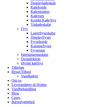
Displaykøleskab
Køleborde
Kølemontrer
Kølerum
Kombi Køle/frys
Vinkøleskabe
Frys
Lagerfryseskabe
Displayfryser
Fryseborde
Kummefryser
Fryserum
Isterningemaskine
Desinfektion
Øvrigt køl/frys
Tilbehør
Brugt/Tilbud
Vandkølere
Om os
Leverandører til Holms
Vandbehandling
Blog
Cases
Bæredygtighed