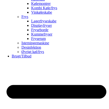
Kølemontrer
Kombi Køle/frys
Vinkøleskabe
Frys
Lagerfryseskabe
Displayfryser
Fryseborde
Kummefryser
Fryserum
Isterningemaskine
Desinfektion
Øvrigt køl/frys
Brugt/Tilbud