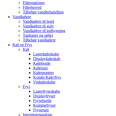
Filterpatroner
Filterhoved
Tilbehør vandbehandling
Vandkølere
Vandkølere til bord
Vandkølere til gulv
Vandkølere til indbygning
Taphaner og søjler
Tilbehør vandkølere
Køl og Frys
Køl
Lagerkøleskabe
Displaykøleskab
Køleborde
Kølerum
Kølemontrer
Kombi Køle/frys
Vinkøleskabe
Frys
Lagerfryseskabe
Displayfryser
Fryseborde
Kummefryser
Fryserum
Isterningemaskine