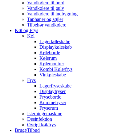
Vandkølere til bord
Vandkølere til gulv
Vandkølere til indbygning
Taphaner og søjler
Tilbehør vandkølere
Køl og Frys
Køl
Lagerkøleskabe
Displaykøleskab
Køleborde
Kølerum
Kølemontrer
Kombi Køle/frys
Vinkøleskabe
Frys
Lagerfryseskabe
Displayfryser
Fryseborde
Kummefryser
Fryserum
Isterningemaskine
Desinfektion
Øvrigt køl/frys
Brugt/Tilbud