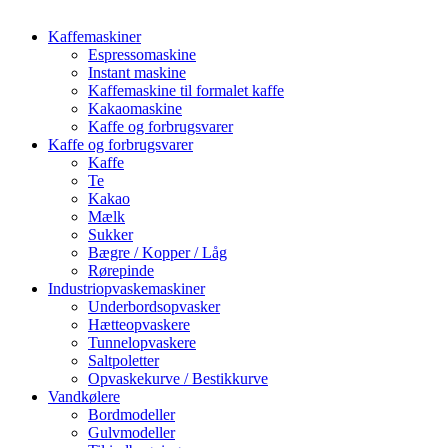
Kaffemaskiner
Espressomaskine
Instant maskine
Kaffemaskine til formalet kaffe
Kakaomaskine
Kaffe og forbrugsvarer
Kaffe og forbrugsvarer
Kaffe
Te
Kakao
Mælk
Sukker
Bægre / Kopper / Låg
Rørepinde
Industriopvaskemaskiner
Underbordsopvasker
Hætteopvaskere
Tunnelopvaskere
Saltpoletter
Opvaskekurve / Bestikkurve
Vandkølere
Bordmodeller
Gulvmodeller