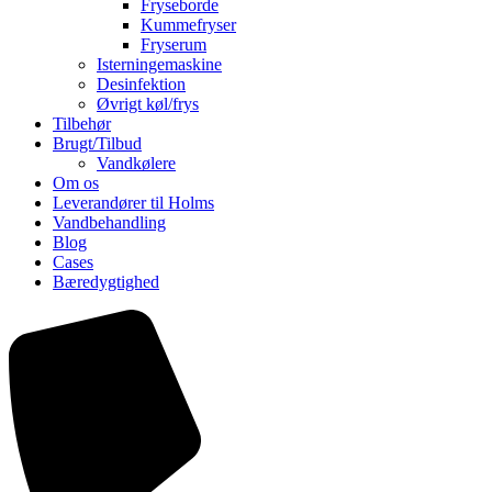
Fryseborde
Kummefryser
Fryserum
Isterningemaskine
Desinfektion
Øvrigt køl/frys
Tilbehør
Brugt/Tilbud
Vandkølere
Om os
Leverandører til Holms
Vandbehandling
Blog
Cases
Bæredygtighed