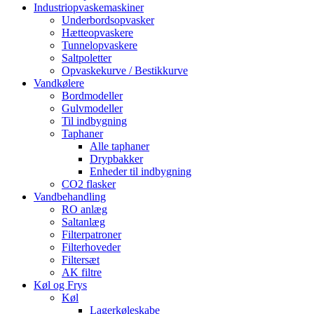
Industriopvaskemaskiner
Underbordsopvasker
Hætteopvaskere
Tunnelopvaskere
Saltpoletter
Opvaskekurve / Bestikkurve
Vandkølere
Bordmodeller
Gulvmodeller
Til indbygning
Taphaner
Alle taphaner
Drypbakker
Enheder til indbygning
CO2 flasker
Vandbehandling
RO anlæg
Saltanlæg
Filterpatroner
Filterhoveder
Filtersæt
AK filtre
Køl og Frys
Køl
Lagerkøleskabe