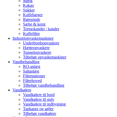
Mælk
Kakao
Sukker
Kaffebæger
Rørepinde
Sæbe & kemi
Termokander / kander
Kaffefiltre
Industriopvaskemaskiner
Underbordsopvaskere
Hætteopvaskere
Tunnelopvaskere
Tilbehør opvaskemaskiner
Vandbehandling
RO-anlæg
Saltanlæg
Filterpatroner
Filterhoved
Tilbehør vandbehandling
Vandkølere
Vandkølere til bord
Vandkølere til gulv
Vandkølere til indbygning
Taphaner og søjler
Tilbehør vandkølere