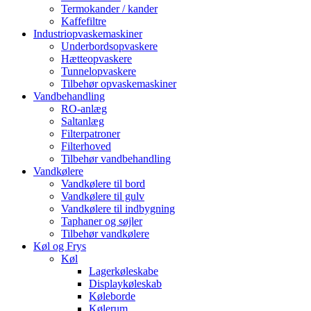
Termokander / kander
Kaffefiltre
Industriopvaskemaskiner
Underbordsopvaskere
Hætteopvaskere
Tunnelopvaskere
Tilbehør opvaskemaskiner
Vandbehandling
RO-anlæg
Saltanlæg
Filterpatroner
Filterhoved
Tilbehør vandbehandling
Vandkølere
Vandkølere til bord
Vandkølere til gulv
Vandkølere til indbygning
Taphaner og søjler
Tilbehør vandkølere
Køl og Frys
Køl
Lagerkøleskabe
Displaykøleskab
Køleborde
Kølerum