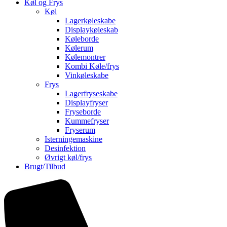
Køl og Frys
Køl
Lagerkøleskabe
Displaykøleskab
Køleborde
Kølerum
Kølemontrer
Kombi Køle/frys
Vinkøleskabe
Frys
Lagerfryseskabe
Displayfryser
Fryseborde
Kummefryser
Fryserum
Isterningemaskine
Desinfektion
Øvrigt køl/frys
Brugt/Tilbud