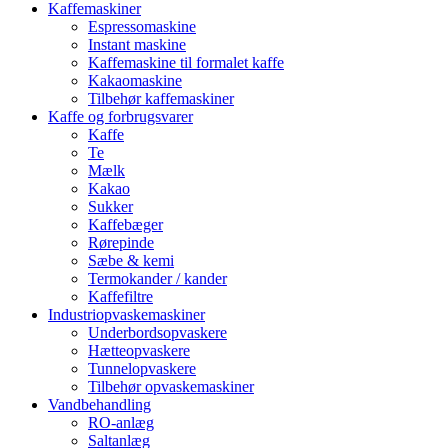
Kaffemaskiner
Espressomaskine
Instant maskine
Kaffemaskine til formalet kaffe
Kakaomaskine
Tilbehør kaffemaskiner
Kaffe og forbrugsvarer
Kaffe
Te
Mælk
Kakao
Sukker
Kaffebæger
Rørepinde
Sæbe & kemi
Termokander / kander
Kaffefiltre
Industriopvaskemaskiner
Underbordsopvaskere
Hætteopvaskere
Tunnelopvaskere
Tilbehør opvaskemaskiner
Vandbehandling
RO-anlæg
Saltanlæg