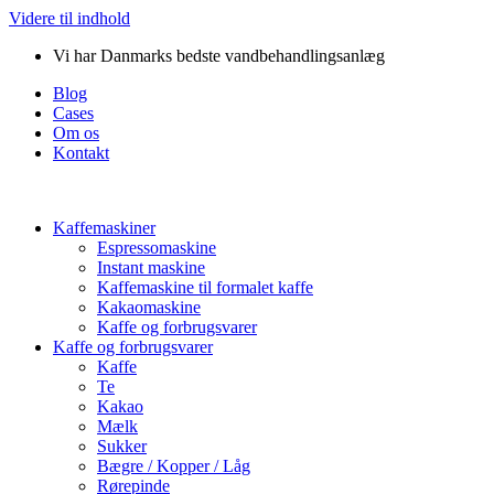
Videre til indhold
Vi har Danmarks bedste vandbehandlingsanlæg
Blog
Cases
Om os
Kontakt
Kaffemaskiner
Espressomaskine
Instant maskine
Kaffemaskine til formalet kaffe
Kakaomaskine
Kaffe og forbrugsvarer
Kaffe og forbrugsvarer
Kaffe
Te
Kakao
Mælk
Sukker
Bægre / Kopper / Låg
Rørepinde