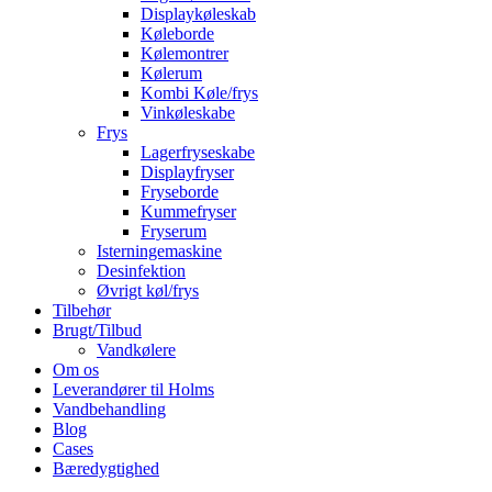
Displaykøleskab
Køleborde
Kølemontrer
Kølerum
Kombi Køle/frys
Vinkøleskabe
Frys
Lagerfryseskabe
Displayfryser
Fryseborde
Kummefryser
Fryserum
Isterningemaskine
Desinfektion
Øvrigt køl/frys
Tilbehør
Brugt/Tilbud
Vandkølere
Om os
Leverandører til Holms
Vandbehandling
Blog
Cases
Bæredygtighed