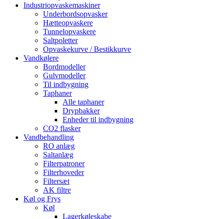
Industriopvaskemaskiner
Underbordsopvasker
Hætteopvaskere
Tunnelopvaskere
Saltpoletter
Opvaskekurve / Bestikkurve
Vandkølere
Bordmodeller
Gulvmodeller
Til indbygning
Taphaner
Alle taphaner
Drypbakker
Enheder til indbygning
CO2 flasker
Vandbehandling
RO anlæg
Saltanlæg
Filterpatroner
Filterhoveder
Filtersæt
AK filtre
Køl og Frys
Køl
Lagerkøleskabe